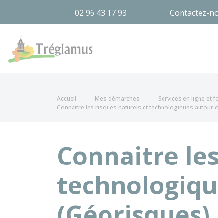
02 96 43 17 93
Contactez-n
Tréglamus
Accueil
Mes démarches
Services en ligne et 
Connaitre les risques naturels et technologiques autour 
Connaitre les
technologiqu
(Géorisques)