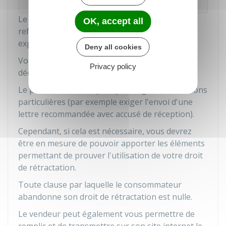
Le simple renvoi du bien sans déclaration ou le
OK, accept all
refus de prendre livraison ne suffisent pas à
exprimer votre volonté de vous rétracter.
Deny all cookies
Vous n'avez pas à motiver ou justifier votre
Privacy policy
décision.
Le professionnel ne peut pas exiger de conditions
particulières (par exemple exiger l'envoi d'une
lettre recommandée avec accusé de réception).
Cependant, si cela est nécessaire, vous devrez
être en mesure de pouvoir apporter les éléments
permettant de prouver l'utilisation de votre droit
de rétractation.
Toute clause par laquelle le consommateur
abandonne son droit de rétractation est nulle.
Le vendeur peut également vous permettre de