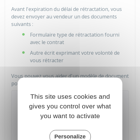
Avant l'expiration du délai de rétractation, vous
devez envoyer au vendeur un des documents
suivants :
Formulaire type de rétractation fourni
avec le contrat
Autre écrit exprimant votre volonté de
vous rétracter
Vous pouvez vous aider d'un modèle de document
pour rédiger votre courrier.
This site uses cookies and
Se rétracter suite à l'achat à distance
d'un bien
gives you control over what
you want to activate
Accéder au Modèle de document
Personalize
Institut national de la consommation (INC)