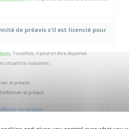
nité de préavis s'il est licencié pour
éavis
. Toutefois, il peut en être dispensé.
es situations suivantes :
uer le préavis
'effectuer le préavis
 effectue son préavis
nsé de préavis par l'employeur