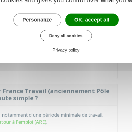
 cookies and gives you control over what you w
oyeur à ne pas effectuer son préavis
Personalize
OK, accept all
nité de congés payés s'il est licencié
Deny all cookies
Privacy policy
pensatrice de congés payés
s'il en remplit les
ar France Travail (anciennement Pôle
faute simple ?
, notamment d'une période minimale de travail,
retour à l'emploi (ARE)
.