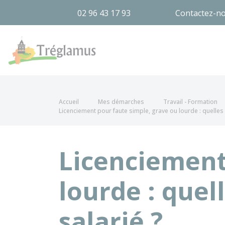
02 96 43 17 93
Contactez-n
Tréglamus
Accueil
Mes démarches
Travail - Formation
Licenciement pour faute simple, grave ou lourde : quelles
Licenciement
lourde : quel
salarié ?