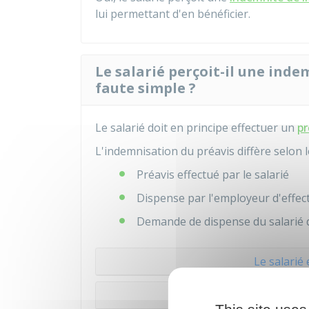
lui permettant d'en bénéficier.
Le salarié perçoit-il une indem
faute simple ?
Le salarié doit en principe effectuer un
pr
L'indemnisation du préavis diffère selon l
Préavis effectué par le salarié
Dispense par l'employeur d'effect
Demande de dispense du salarié d
Le salarié
Le salarié est dispe