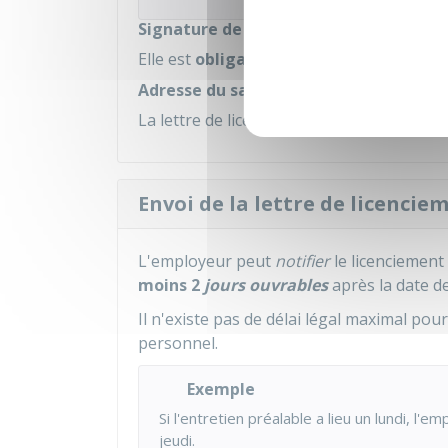
Signature de la lettre de licenciement
Elle est
obligatoirement
signée par l'e
Adresse du salarié
La lettre de licenciement est envoyée à
l'
Envoi de la lettre de licencie
L'employeur peut
notifier
le licenciement
moins 2
jours ouvrables
après la date de
Il n'existe pas de délai légal maximal pour
personnel.
Exemple
Si l'entretien préalable a lieu un lundi, l'
jeudi.