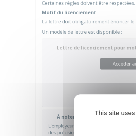
Certaines règles doivent être respectées.
Motif du licenciement
La lettre doit obligatoirement énoncer le
Un modèle de lettre est disponible :
Lettre de licenciement pour moti
Accéder 
Ministè
This site uses
À noter
L'employeur
PEUT INFORMER
le salarié 
des précisions sur le motif de licenciemen