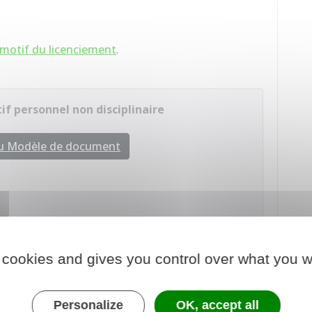
motif du licenciement
.
f personnel non disciplinaire
au Modèle de document
re chargé du travail
 cookies and gives you control over what you w
dans la lettre de licenciement qu'il peut demander
t. Ce n'est pas une mention obligatoire.
Personalize
OK, accept all