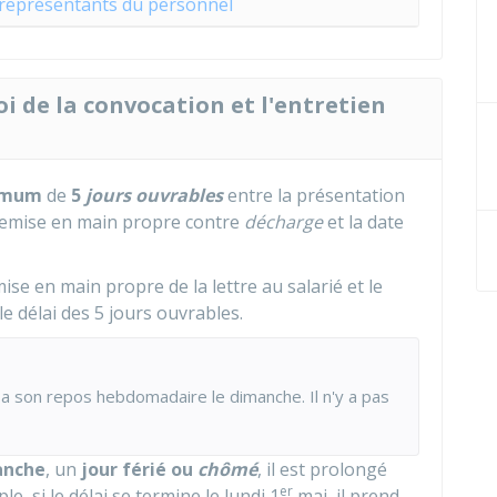
 représentants du personnel
oi de la convocation et l'entretien
imum
de
5
jours ouvrables
entre la présentation
emise en main propre contre
décharge
et la date
se en main propre de la lettre au salarié et le
e délai des 5 jours ouvrables.
et a son repos hebdomadaire le dimanche. Il n'y a pas
anche
, un
jour férié ou
chômé
, il est prolongé
er
, si le délai se termine le lundi 1
mai, il prend