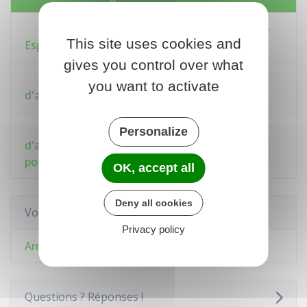
Système d'information sur les armes (SIA) -
This site uses cookies and
Espace détenteurs
gives you control over what
Déclaration d'abandon par un particulier
you want to activate
d'arme et de munitions à l'Etat
Arme de catégorie C - Déclaration
Personalize
d'acquisition, vente, cession ou mise en
possession
OK, accept all
Deny all cookies
Voir aussi
Privacy policy
Armes
Questions ? Réponses !