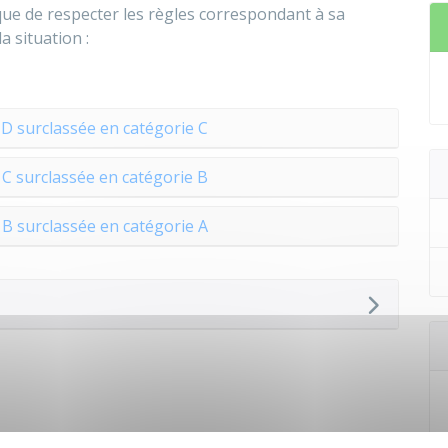
ue de respecter les règles correspondant à sa
a situation :
D surclassée en catégorie C
C surclassée en catégorie B
B surclassée en catégorie A