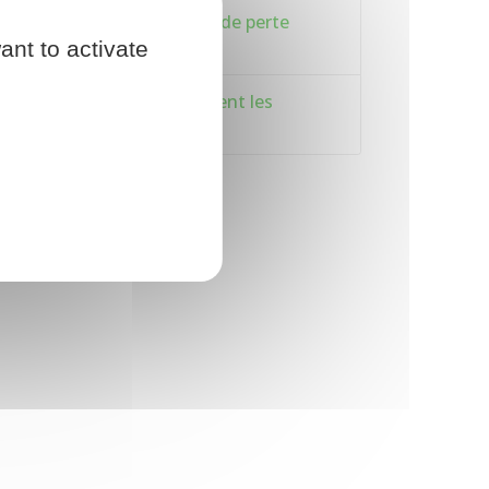
Que faire en cas de vol ou de perte
ant to activate
d'une arme ?
Armes : à quoi correspondent les
différentes catégories ?