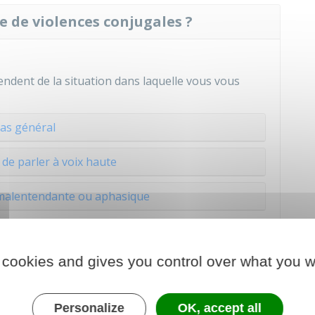
 de violences conjugales ?
ndent de la situation dans laquelle vous vous
as général
 de parler à voix haute
malentendante ou aphasique
ec laquelle vous êtes marié, pacsé ou en
r
 cookies and gives you control over what you w
un médecin
.
ez faire constater vos blessures par une
unité
Personalize
OK, accept all