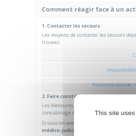
Comment réagir face à un acte
1. Contacter les secours
Les moyens de contacter les secours dépe
trouvez.
C
Impossibilité
Personne sourde, 
2. Faire constater les blessures
Les blessures causées par la personne av
concubinage doivent être constatées pa
This site uses
Si vous en avez la possibilité, vous pouv
médico-judiciaire
(UMJ)
.