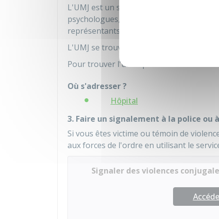
L'UMJ est un service pluridisciplinaire c
psychologues, psychiatres, aides-soignant
représentants d'associations d'aide aux v
L'UMJ se trouve
dans un hôpital
.
Pour trouver l'unité proche du lieu dans 
Où s'adresser ?
Hôpital
3. Faire un signalement à la police ou
Si vous êtes victime ou témoin de violen
aux forces de l'ordre en utilisant le servic
Signaler des violences conjugal
Accéder