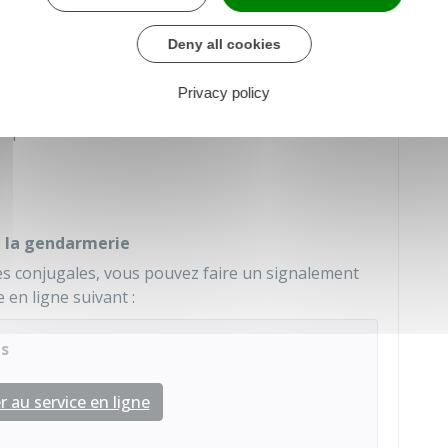
omposé de médecins, médecins légistes, infirmières,
es, agents médico- administratifs, juristes et de
Deny all cookies
ictimes.
Privacy policy
lequel vous vous situez :
 à la gendarmerie
ces conjugales, vous pouvez faire un signalement
e en ligne suivant :
es
 au service en ligne