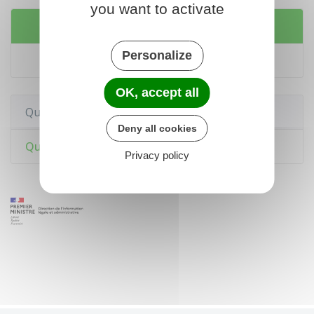
you want to activate
Services en ligne et formulaires
Personalize
Saisir en ligne le Défenseur des droits
OK, accept all
Questions ? Réponses !
Deny all cookies
Quels justificatif de domicile faut-il fournir ?
Privacy policy