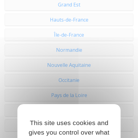
Grand Est
Hauts-de-France
Île-de-France
Normandie
Nouvelle Aquitaine
Occitanie
Pays de la Loire
Provence-Alpes-Côte d'Azur (Paca)
This site uses cookies and
Outre-mer
gives you control over what