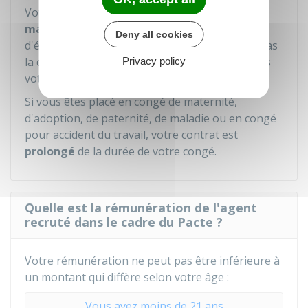
Votre contrat peut être
renouvelé pour un an
maximum
si vous échouez aux épreuves
Deny all cookies
d'évaluation de votre formation et n'obtenez pas
la qualification, le titre ou le diplôme prévu dans
Privacy policy
votre contrat.
Si vous êtes placé en congé de maternité,
d'adoption, de paternité, de maladie ou en congé
pour accident du travail, votre contrat est
prolongé
de la durée de votre congé.
Quelle est la rémunération de l'agent
recruté dans le cadre du Pacte ?
Votre rémunération ne peut pas être inférieure à
un montant qui diffère selon votre âge :
Vous avez moins de 21 ans