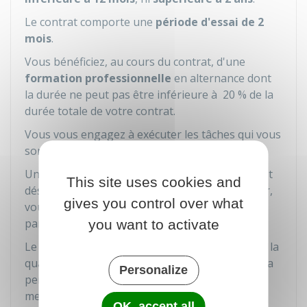
Le contrat comporte une
période d'essai de 2
mois
.
Vous bénéficiez, au cours du contrat, d'une
formation professionnelle
en alternance dont
la durée ne peut pas être inférieure à
20 %
de la
durée totale de votre contrat.
Vous vous engagez à exécuter les tâches qui vous
sont confiées et à suivre cette formation.
Un agent de votre administration employeur est
This site uses cookies and
désigné tuteur pour vous accueillir, vous guider,
gives you control over what
vous apporter tout conseil utile et suivre votre
parcours de formation.
you want to activate
Le programme de formation, l'intitulé précis de la
qualification préparée et le nom et le statut de la
Personalize
personne désignée comme tuteur sont
mentionnés dans votre contrat.
OK, accept all