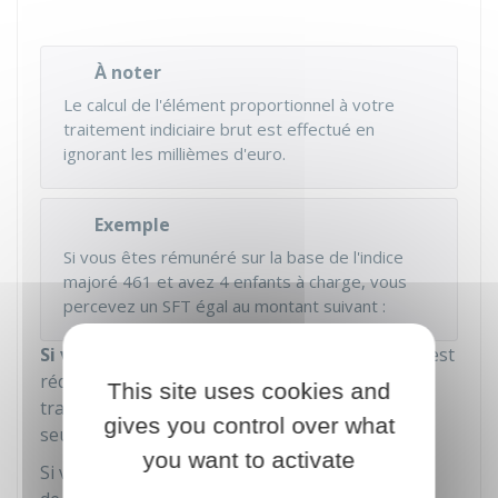
À noter
Le calcul de l'élément proportionnel à votre
traitement indiciaire brut est effectué en
ignorant les millièmes d'euro.
Exemple
Si vous êtes rémunéré sur la base de l'indice
majoré 461 et avez 4 enfants à charge, vous
percevez un SFT égal au montant suivant :
Si vous travaillez à temps partiel
, votre SFT est
réduit dans les mêmes conditions que votre
This site uses cookies and
traitement indiciaire sauf si vous n'avez qu'un
gives you control over what
seul enfant.
you want to activate
Si vous n'avez qu'un seul enfant, l'élément fixe