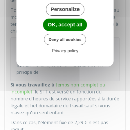
de
2,29 €
n'est pas réduit.
Personalize
Toutefois, votre SFT ne peut pas être inférieur au
montant minimum versé à un agent travaillant à
temps plein et ayant le même nombre d'enfants à
OK, accept all
charge.
Deny all cookies
Exemple
Privacy policy
Si vous êtes rémunéré sur la base de l'indice
majoré 461, avez 4 enfants à charge et
travaillez à
50 %
, votre SFT devrait être en
principe de :
Si vous travaillez à
temps non complet ou
incomplet
, le SFT est versé en fonction du
nombre d'heures de service rapportées à la durée
légale et hebdomadaire du travail sauf si vous
n'avez qu'un seul enfant.
Dans ce cas, l'élément fixe de
2,29 €
n'est pas
réduit.