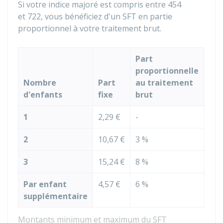
Si votre indice majoré est compris entre 454
et 722, vous bénéficiez d'un SFT en partie
proportionnel à votre traitement brut.
Part
proportionnelle
Nombre
Part
au traitement
Mi
d'enfants
fixe
brut
me
1
2,29 €
-
2,2
2
10,67 €
3 %
77,
3
15,24 €
8 %
194
Par enfant
4,57 €
6 %
138
supplémentaire
Montants minimum et maximum du SFT