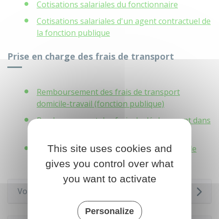
Cotisations salariales du fonctionnaire
Cotisations salariales d'un agent contractuel de
la fonction publique
Prise en charge des frais de transport
Remboursement des frais de transport
domicile-travail (fonction publique)
Remboursement des frais de déplacement dans
la fonction publique
This site uses cookies and
Prise en charge des frais de changement de
résidence (fonction publique)
gives you control over what
you want to activate
Voir aussi
Personalize