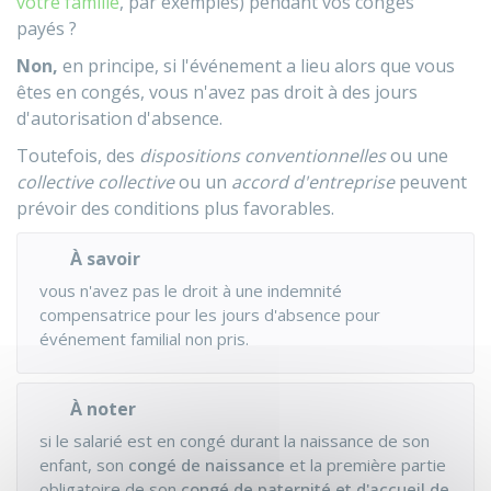
votre famille
, par exemples) pendant vos congés
payés ?
Non,
en principe, si l'événement a lieu alors que vous
êtes en congés, vous n'avez pas droit à des jours
d'autorisation d'absence.
Toutefois, des
dispositions conventionnelles
ou une
collective collective
ou un
accord d'entreprise
peuvent
prévoir des conditions plus favorables.
À savoir
vous n'avez pas le droit à une indemnité
compensatrice pour les jours d'absence pour
événement familial non pris.
À noter
si le salarié est en congé durant la naissance de son
enfant, son
congé de naissance
et la première partie
obligatoire de son
congé de paternité et d'accueil de