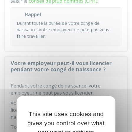
saisir le
conseil de prud'hommes (CPH)
.
Rappel
Durant toute la durée de votre congé de
naissance, votre employeur ne peut pas vous
faire travailler.
Votre employeur peut-il vous licencier
pendant votre congé de naissance ?
Pendant votre congé de naissance, votre
employeur ne peut pas vous licencier.
Votre employeur ne peut pas non plus vous
licencier durant les
10 semaines
suivant la
This site uses cookies and
naissance de votre enfant.
gives you control over what
Toutefois, votre employeur peut rompre votre