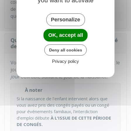
you want to activate
contrat en cas de faute grave ou d'impossibilité
de maintenir votre contrat pour un motif autre
que votre congé de naissance.
Personalize
OK, accept all
Quand pouvez-vous prendre votre congé
de naissance ?
Deny all cookies
Privacy policy
Votre congé commence,
selon votre choix
, soit le
er
jour de la naissance de votre enfant, soit le 1
jour ouvrable
suivant le jour de la naissance.
À noter
Si la naissance de l'enfant intervient alors que
vous avez pris des congés payés ou un congé
pour événements familiaux, l'interdiction
d'emploi débute
À L'ISSUE DE CETTE PÉRIODE
DE CONGÉS.