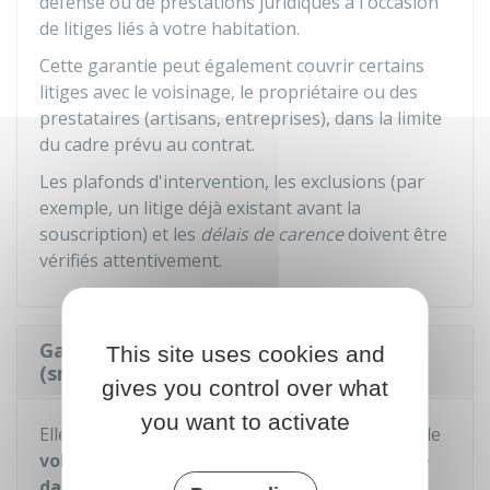
défense ou de prestations juridiques à l'occasion
de litiges liés à votre habitation.
Cette garantie peut également couvrir certains
litiges avec le voisinage, le propriétaire ou des
prestataires (artisans, entreprises), dans la limite
du cadre prévu au contrat.
Les plafonds d'intervention, les exclusions (par
exemple, un litige déjà existant avant la
souscription) et les
délais de carence
doivent être
vérifiés attentivement.
Garantie appareil numérique
This site uses cookies and
(smartphone, tablette, ordinateur,...)
gives you control over what
you want to activate
Elle couvre la
casse accidentelle
, l'
oxydation
, le
vol
(selon les contrats), que l'incident survienne
dans le logement ou à l'extérieur
.