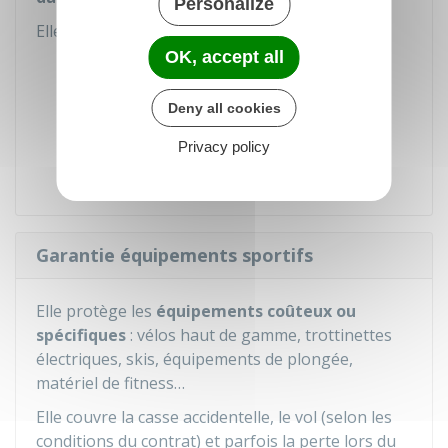
Personalize
Elle peut toutefois exclure :
OK, accept all
les appareils très anciens,
les vols sans violence,
Deny all cookies
les écrans fissurés sans événement
Privacy policy
extérieur.
Garantie équipements sportifs
Elle protège les
équipements coûteux ou
spécifiques
: vélos haut de gamme, trottinettes
électriques, skis, équipements de plongée,
matériel de fitness…
Elle couvre la casse accidentelle, le vol (selon les
conditions du contrat) et parfois la perte lors du