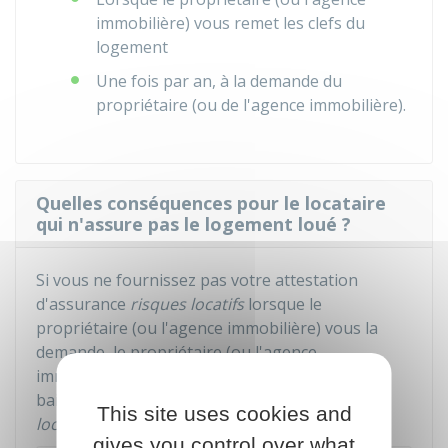
immobilière) vous remet les clefs du
logement
Une fois par an, à la demande du
propriétaire (ou de l'agence immobilière).
Quelles conséquences pour le locataire
qui n'assure pas le logement loué ?
Si vous ne fournissez pas votre attestation
d'assurance
risques locatifs
lorsque le
propriétaire (ou l'agence immobilière) vous la
demande, le propriétaire (ou l'agence
immobilière) peut choisir, soit de résilier votre
bail, soit de prendre une assurance
risques
This site uses cookies and
locatifs
pour votre compte.
gives you control over what