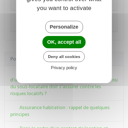
Résiliation du bail
you want to activate
Souscription d'une assurance "risques
locatifs" pour votre compte
Personalize
OK, accept all
Deny all cookies
Pour en savoir plus
Privacy policy
Dans le cadre d'un contrat de location et
d'un contrat de sous-location, qui du locataire ou
du sous-locataire doit s'assurer contre les
risques locatifs ?
Assurance habitation : rappel de quelques
principes