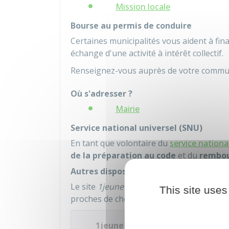
Mission locale
Bourse au permis de conduire
Certaines municipalités vous aident à fi
échange d'une activité à intérêt collectif.
Renseignez-vous auprès de votre commu
Où s'adresser ?
Mairie
Service national universel (SNU)
En tant que volontaire du
service nationa
de la préparation au code
et du
rembou
Autres dispositifs
Le site
1jeune1solution
permet de trouver
This site uses
proches de chez vous.
1jeune1solution : découvrez tout