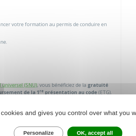
nancer votre formation au permis de conduire en
ne.
l universel (SNU)
, vous bénéficiez de la
gratuité
re
rsement de la 1
présentation au code
(
ETG
).
 les aides financières pour le permis de conduire,
 cookies and gives you control over what you w
Personalize
OK, accept all
es les aides auxquelles vous avez droit