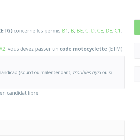
(ETG)
concerne les permis
B1
,
B
,
BE
,
C
,
D
,
CE
,
DE
,
C1
,
A2
, vous devez passer un
code motocyclette
(
ETM
).
handicap (sourd ou malentendant,
troubles dys
) ou si
n candidat libre :