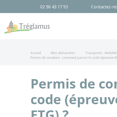
02 96 43 17 93
Contactez-n
Tréglamus
Accueil
Mes démarches
Transports - Mobilité
Permis de conduire : comment passer le code (épreuve 
Permis de co
code (épreu
ETG) ?