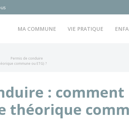
ous
MA COMMUNE
VIE PRATIQUE
ENFA
Permis de conduire
théorique commune ou ETG) ?
nduire : comment 
ve théorique com