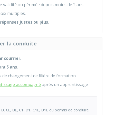
de validité ou périmée depuis moins de 2 ans.
oix multiples.
 réponses justes ou plus
.
er la conduite
r courrier
.
dant
5 ans
.
s de changement de filière de formation.
ntissage accompagné
après un apprentissage
,
D
,
CE
,
DE
,
C1
,
D1
,
C1E
,
D1E
du permis de conduire.