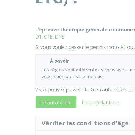
L'épreuve théorique générale commune 
D1
,
C1E
,
D1E
.
Si vous voulez passer le permis moto
A1
ou
À savoir
Les
règles sont différentes
si vous avez un 
vous maîtrisez mal le français.
Vous pouvez passer l'ETG en auto-école ou e
En auto-école
En candidat libre
Vérifier les conditions d'âge