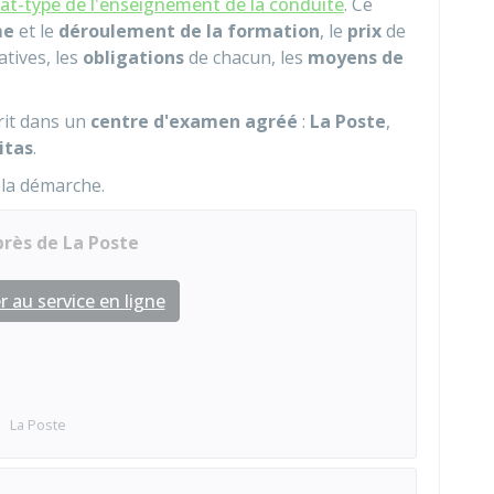
at-type de l'enseignement de la conduite
. Ce
me
et le
déroulement de la formation
, le
prix
de
atives, les
obligations
de chacun, les
moyens de
rit dans un
centre d'examen agréé
:
La Poste
,
itas
.
la démarche.
près de La Poste
 au service en ligne
La Poste