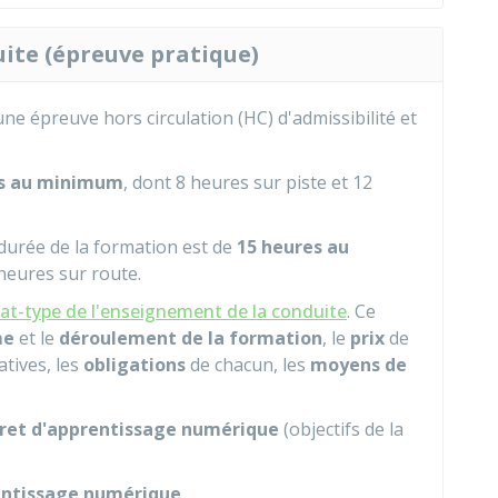
ite (épreuve pratique)​
une épreuve hors circulation (HC) d'admissibilité et
s au minimum
, dont 8 heures sur piste et 12
durée de la formation est de
15 heures au
 heures sur route.
at-type de l'enseignement de la conduite
. Ce
me
et le
déroulement de la formation
, le
prix
de
atives, les
obligations
de chacun, les
moyens de
vret d'apprentissage numérique
(objectifs de la
rentissage numérique