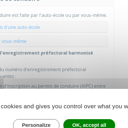
duire est faite par l'auto-école ou par vous-même.
ais d'une auto-école
r vous-même
d'enregistrement préfectoral harmonisé
u numéro d'enregistrement préfectoral
vantes :
n d'inscription au permis de conduire (AIPC) entre
le site de l'
ANTS
et le passage du code.
école
et vous n'avez pas pu récupérer votre
 cookies and gives you control over what you w
lus de 5 ans
entre votre inscription sur le site de
Personalize
OK, accept all
effet le NEPH dont vous disposez peut être trop