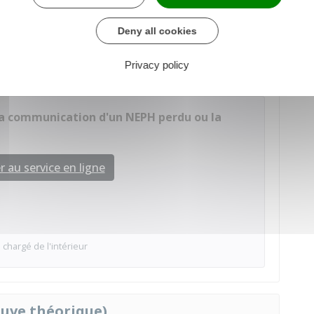
 de passer les examens.
Deny all cookies
par le service compétent, de générer une nouvelle
école peut également réaliser la démarche pour
Privacy policy
la communication d'un NEPH perdu ou la
 au service en ligne
 chargé de l'intérieur
euve théorique)