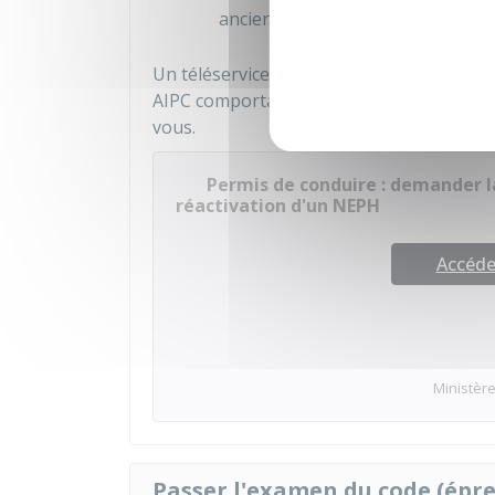
ancien et ne plus vous permettre
Un téléservice permet, après validation 
AIPC comportant votre NEPH. Votre auto-
vous.
Permis de conduire : demander 
réactivation d'un NEPH
Accéder
Ministère
Passer l'examen du code (épr