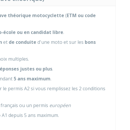
uve théorique motocyclette
(
ETM ou code
-école ou en candidat libre
.
n
et
de conduite
d'une moto et sur les
bons
oix multiples.
réponses justes ou plus
.
ndant
5 ans maximum
.
 le permis A2 si vous remplissez les 2 conditions
 français ou un permis
européen
o A1 depuis 5 ans maximum.