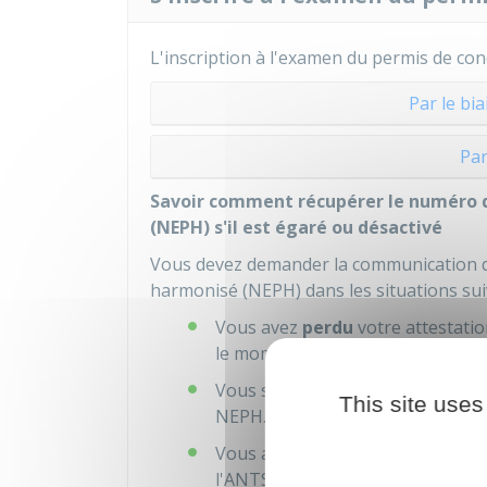
L'inscription à l'examen du permis de con
Par le bi
Pa
Savoir comment récupérer le numéro 
(NEPH) s'il est égaré ou désactivé
Vous devez demander la communication d
harmonisé (NEPH) dans les situations sui
Vous avez
perdu
votre attestatio
le moment de votre inscription sur 
Vous souhaitez
changer d'auto-
This site uses
NEPH.
Vous avez
dépassé un délai de p
l'ANTS et le passage du code. En 