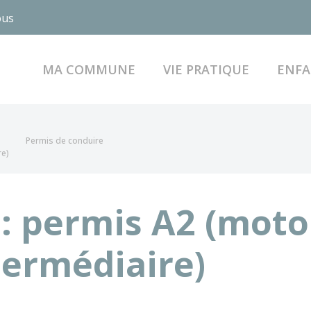
ous
MA COMMUNE
VIE PRATIQUE
ENFA
Permis de conduire
re)
: permis A2 (moto
termédiaire)