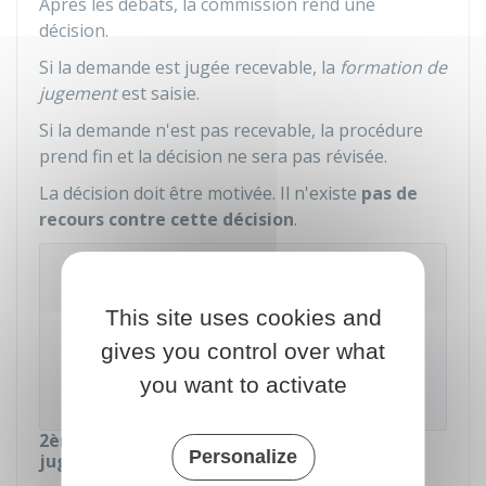
Après les débats, la commission rend une
décision.
Si la demande est jugée recevable, la
formation de
jugement
est saisie.
Si la demande n'est pas recevable, la procédure
prend fin et la décision ne sera pas révisée.
La décision doit être motivée. Il n'existe
pas de
recours contre cette décision
.
À savoir
Le demandeur et la partie civile peuvent
This site uses cookies and
demander une copie du dossier. La délivrance
de la copie doit être faite dans le délai d'1 mois
gives you control over what
re
à compter de la demande. La 1
copie est
you want to activate
gratuite.
2ème étape : examen par la formation de
Personalize
jugement