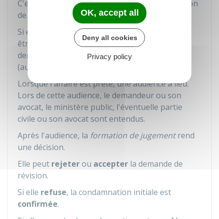
C'est la
formation de jugement
qui décide ou non
OK, accept all
de réviser la condamnation.
Si elle estime que l'affaire n'est pas prête pour
Deny all cookies
être jugée, la
formation de jugement
peut
demander un
supplément d'information
Privacy policy
(audition, expertise...).
Lorsque l'affaire est prête, une audience a lieu.
Lors de cette audience, le demandeur ou son
avocat, le ministère public, l'éventuelle partie
civile ou son avocat sont entendus.
Après l'audience, la
formation de jugement
rend
une décision.
Elle peut
rejeter
ou
accepter
la demande de
révision.
Si elle
refuse
, la condamnation initiale est
confirmée
.