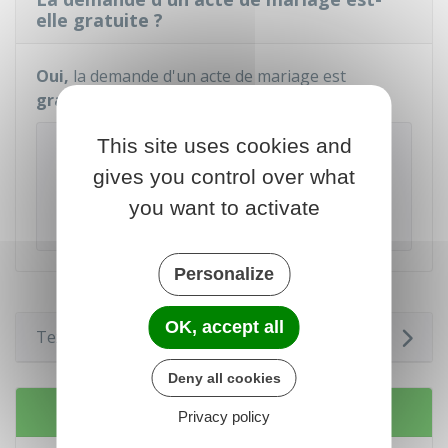
elle gratuite ?
Oui,
la demande d'un acte de mariage est
gratuite
.
This site uses cookies and
Attention
Il n'y a pas lieu de faire votre demande sur des
gives you control over what
sites internet qui vous demandent une
you want to activate
contrepartie financière.
Personalize
OK, accept all
Textes de référence
Deny all cookies
Services en ligne et formulaires
Privacy policy