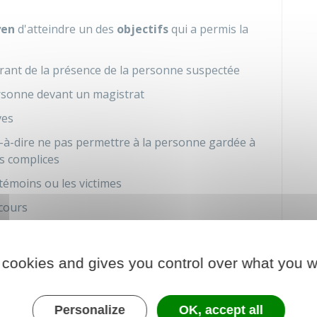
yen
d'atteindre un des
objectifs
qui a permis la
rant de la présence de la personne suspectée
ersonne devant un magistrat
ves
-à-dire ne pas permettre à la personne gardée à
es complices
témoins ou les victimes
 cours
 être augmentée de
24 heures supplémentaires
ion est décidée par le
procureur de la République
 cookies and gives you control over what you w
te préliminaire
ou par le
juge d'instruction
dans
Personalize
OK, accept all