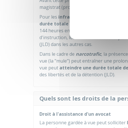
Avant cette prolongation, la personne su
magistrat (procureur ou juge d'instructio
Pour les
infractions graves
,
la garde à
durée totale de 72 heures
(ou 96 heures
144 heures en cas de terrorisme). Dans ces
d'instruction, lors d'une information judic
(JLD) dans les autres cas.
Dans le cadre de
narcotrafic
, la présenc
vue (la "mule") peut entraîner une prolo
vue peut
atteindre une durée totale d
des libertés et de la détention (JLD).
Quels sont les droits de la pe
Droit à l'assistance d'un avocat
La personne gardée à vue peut solliciter