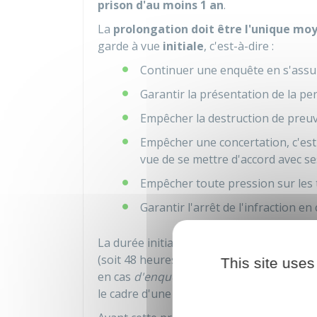
prison d'au moins 1 an
.
La
prolongation doit être l'unique mo
garde à vue
initiale
, c'est-à-dire :
Continuer une enquête en s'assu
Garantir la présentation de la p
Empêcher la destruction de preu
Empêcher une concertation, c'est
vue de se mettre d'accord avec s
Empêcher toute pression sur les 
Garantir l'arrêt de l'infraction en
La durée initiale de la garde à vue peut
(soit 48 heures au total). Cette prolongat
This site uses
en cas
d'enquête de flagrance
ou
d'enquê
le cadre d'une
information judiciaire
.