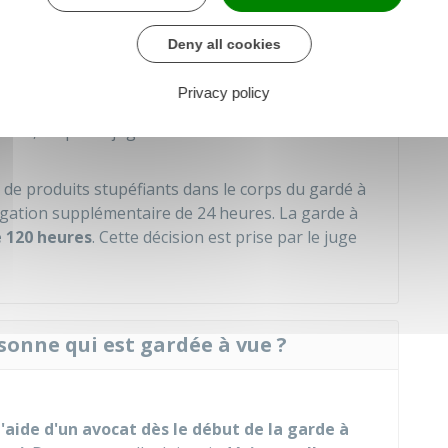
specte gardée à vue peut être entendue par le
n) au tribunal ou par visioconférence.
Deny all cookies
 vue peut être prolongée pour atteindre la
 en cas de trafic de drogue, meurtre aggravé... et
Privacy policy
 cas, la décision est prise par le juge
iaire, ou par le juge des libertés et de la détention
e de produits stupéfiants dans le corps du gardé à
ngation supplémentaire de 24 heures. La garde à
e 120 heures
. Cette décision est prise par le juge
rsonne qui est gardée à vue ?
l'aide d'un avocat dès le début de la garde à