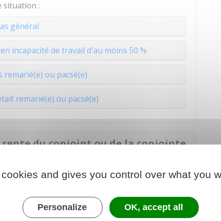
 situation :
as général
en incapacité de travail d'au moins 50 %
 remarié(e) ou pacsé(e)
était remarié(e) ou pacsé(e)
a rente du conjoint ou de la conjointe
 accident du travail ou de trajet
t peuvent en bénéficier ?
 cookies and gives you control over what you w
 une rente, le montant total des rentes versées
uel du salarié(e) décédé(e).
Personalize
OK, accept all