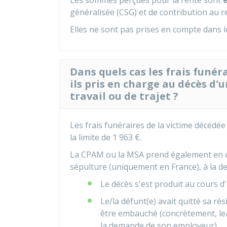
Les sommes perçues pour la rente sont
généralisée (CSG) et de contribution au 
Elles ne sont pas prises en compte dans le
Dans quels cas les frais funér
ils pris en charge au décès d'u
travail ou de trajet ?
Les frais funéraires de la victime décédée
la limite de
1 963 €
.
La CPAM ou la MSA prend également en cha
sépulture (uniquement en France), à la d
Le décès s'est produit au cours 
Le/la défunt(e) avait quitté sa ré
être embauché (concrètement, le/l
la demande de son employeur).