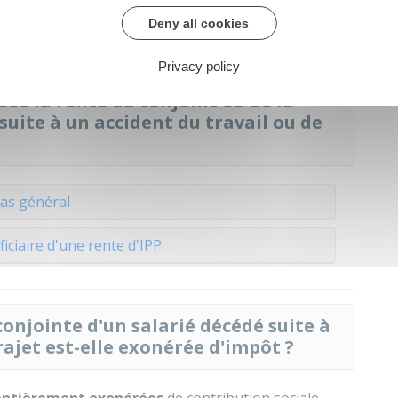
la rente versée à chaque ayant-droit est réduit en
Deny all cookies
Privacy policy
rsée la rente du conjoint ou de la
suite à un accident du travail ou de
as général
iciaire d'une rente d'IPP
conjointe d'un salarié décédé suite à
rajet est-elle exonérée d'impôt ?