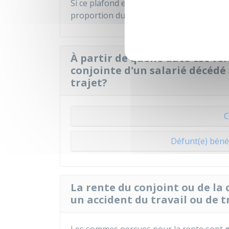
Si ce plafond est dépassé, le montant de 
proportion du dépassement.
À partir de quelle date est ve
conjointe d'un salarié décédé 
trajet?
C
Défunt(e) bénéf
La rente du conjoint ou de la 
un accident du travail ou de t