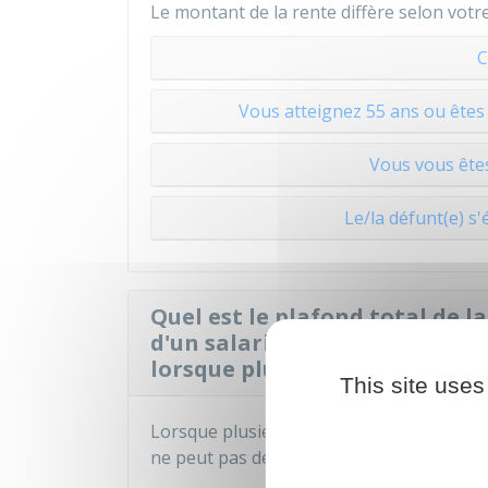
Le montant de la rente diffère selon votre
C
Vous atteignez 55 ans ou êtes 
Vous vous êtes
Le/la défunt(e) s'
Quel est le plafond total de l
d'un salarié décédé suite à un
lorsque plusieurs ayants-droi
This site uses
Lorsque plusieurs
ayants droit
perçoivent
ne peut pas dépasser
85 %
du salaire ann