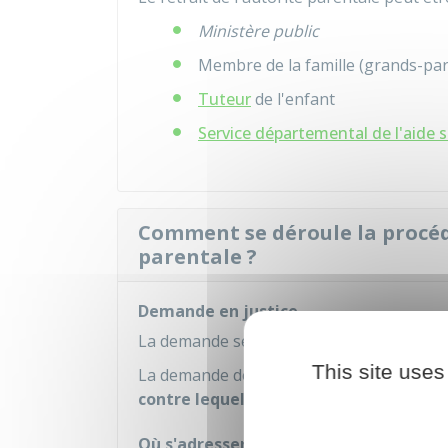
Ministère public
Membre de la famille (grands-paren
Tuteur
de l'enfant
Service départemental de l'aide s
Comment se déroule la procédu
parentale ?
Demande en justice
La demande se présente sous la forme d
This site uses
La demande doit être déposée ou adress
contre lequel l'action est exercée
.
Où s'adresser ?