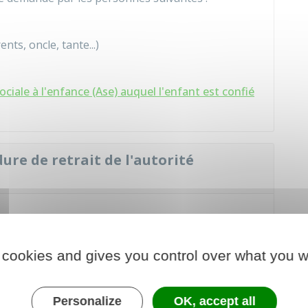
ts, oncle, tante...)
ociale à l'enfance (Ase) auquel l'enfant est confié
re de retrait de l'autorité
'une
requête
rédigée par l'avocat du
demandeur
.
 cookies and gives you control over what you w
ée au
tribunal du lieu de résidence du parent
Personalize
OK, accept all