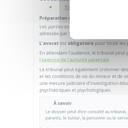
Tribunal judiciaire
Préparation du dossier et convocation
Les
parties
sont convoquées au moins
8 
adressée par lettre
RAR
.
L'avocat
est
obligatoire
pour toute les p
En attendant l'audience, le tribunal peut
l'exercice de l'autorité parentale
.
Le tribunal peut également ordonner des 
et les conditions de vie du mineur et de se
une mesure judiciaire d'investigation éd
psychiatriques et psychologiques.
À savoir
Le dossier peut être consulté au tribunal, j
parents, le tuteur, la personne ou le servic