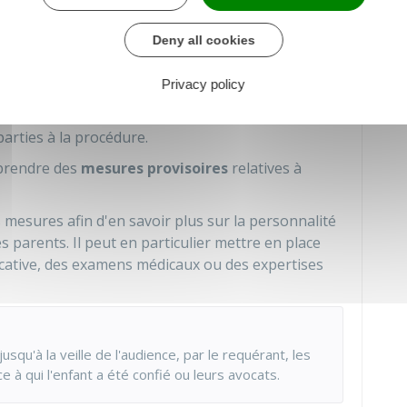
Deny all cookies
jours avant l'audience
. La convocation est
Privacy policy
arties à la procédure.
 prendre des
mesures provisoires
relatives à
mesures afin d'en savoir plus sur la personnalité
s parents. Il peut en particulier mettre en place
ucative, des examens médicaux ou des expertises
usqu'à la veille de l'audience, par le requérant, les
e à qui l'enfant a été confié ou leurs avocats.