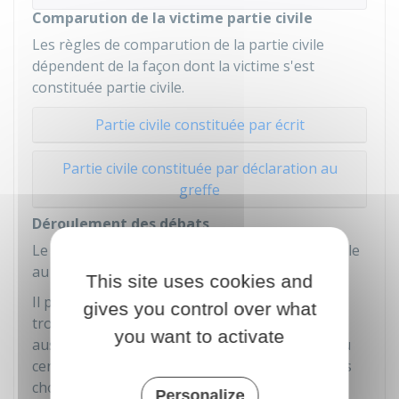
Comparution de la victime partie civile
Les règles de comparution de la partie civile
dépendent de la façon dont la victime s'est
constituée partie civile.
Partie civile constituée par écrit
Partie civile constituée par déclaration au
greffe
Déroulement des débats
Le président du tribunal mène les débats et veille
au bon déroulement de l'audience.
This site uses cookies and
Il peut par exemple expulser une personne qui
gives you control over what
trouble les débats y compris le prévenu. Il peut
you want to activate
aussi interdire l'accès de la salle aux mineurs ou
certains d'entre eux si les débats risquent de les
choquer.
Personalize