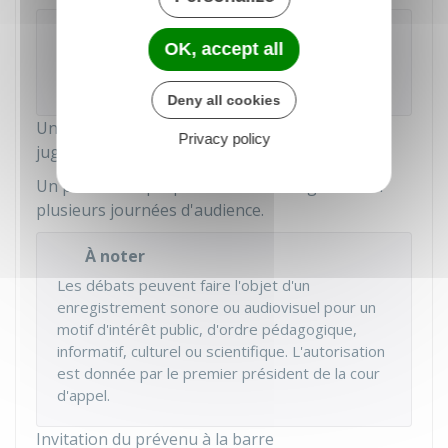
Rappel
OK, accept all
L'audience est publique sauf décision contraire
du tribunal qui peut ordonner le
huis clos
.
Deny all cookies
Une seule ou plusieurs affaires peuvent être
Privacy policy
jugées au cours d'une même audience.
Un procès unique peut aussi être organisé sur
plusieurs journées d'audience.
À noter
Les débats peuvent faire l'objet d'un
enregistrement sonore ou audiovisuel pour un
motif d'intérêt public, d'ordre pédagogique,
informatif, culturel ou scientifique. L'autorisation
est donnée par le premier président de la cour
d'appel.
Invitation du prévenu à la barre