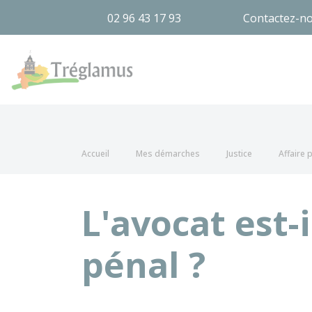
02 96 43 17 93
Contactez-n
Tréglamus
Accueil
Mes démarches
Justice
Affaire 
L'avocat est-
pénal ?