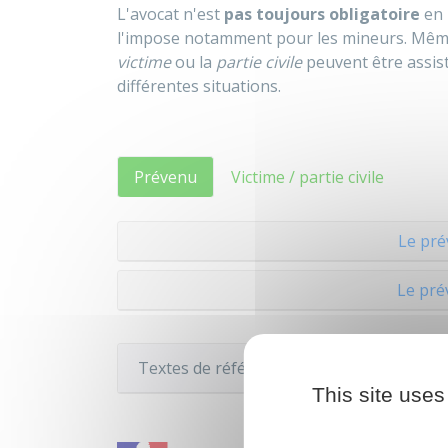
L'avocat n'est
pas toujours obligatoire
en 
l'impose notamment pour les mineurs. Même 
victime
ou la
partie civile
peuvent être assis
différentes situations.
Prévenu
Victime / partie civile
Le pré
Le pré
Textes de référence
This site uses