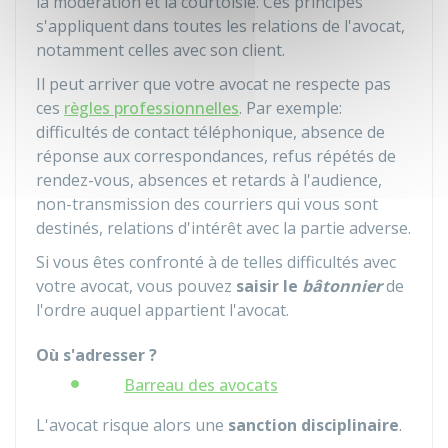
la modération et la courtoisie. Ces principes
s'appliquent dans toutes les relations de l'avocat,
notamment celles avec son client.
Il peut arriver que votre avocat ne respecte pas
ces
règles professionnelles
. Par exemple:
difficultés de contact téléphonique, absence de
réponse aux correspondances, refus répétés de
rendez-vous, absences et retards à l'audience,
non-transmission des courriers qui vous sont
destinés, relations d'intérêt avec la partie adverse.
Si vous êtes confronté à de telles difficultés avec
votre avocat, vous pouvez
saisir le
bâtonnier
de
l'ordre auquel appartient l'avocat.
Où s'adresser ?
Barreau des avocats
L'avocat risque alors une
sanction disciplinaire
.