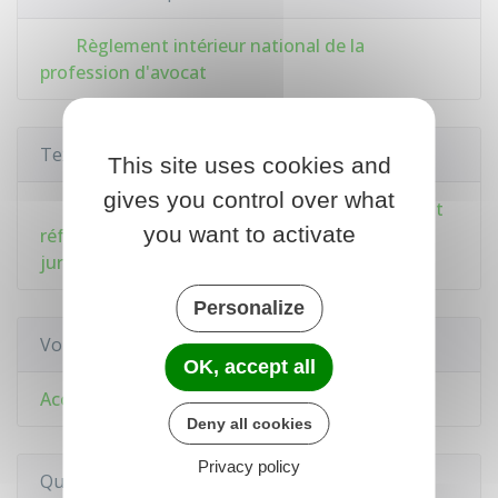
Règlement intérieur national de la
profession d'avocat
Textes de référence
This site uses cookies and
gives you control over what
Loi n°71-1130 du 31 décembre 1971 portant
you want to activate
réforme de certaines professions judiciaires et
juridiques : article 10
Personalize
Voir aussi
OK, accept all
Accès au droit et à la justice
Deny all cookies
Privacy policy
Questions ? Réponses !