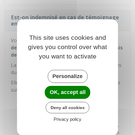
Est-on indemnisé en cas de témoignage
en justice ?
This site uses cookies and
Vous avez droit à des indemnités pour la
perte
gives you control over what
de vos revenus
et au
remboursement des frais
de transport
dépensés pour venir au tribunal.
you want to activate
La demande d'indemnisation est déposée auprès
du greffier à l'audience.
Personalize
Elle est accompagnée des documents justificatifs
suivants :
OK, accept all
Attestation délivrée par l'employeur ou
bulletin de salaire pour justifier de la
Deny all cookies
perte de salaire ou de traitement
Privacy policy
Titres de transport utilisés (train, avion,
bus par exemple) pour justifier des frais