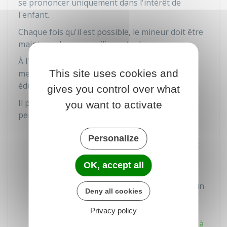
se prononcer uniquement dans l'intérêt de
l'enfant.
Chaque fois qu'il est possible, le mineur doit être
maintenu dans son milieu actuel.
À l'issue de l'audience, le juge peut décider de
This site uses cookies and
mettre en place une ou plusieurs mesures
éducatives.
gives you control over what
Il peut décider de confier l'enfant à l'une des
you want to activate
personnes ou institutions suivantes :
Autre parent (si l'enfant n'avait pas sa
Personalize
résidence habituelle chez lui et ne court
pas de danger)
OK, accept all
Membre de la famille autre que les
parents (un voisin, un ami connu ou à un
Deny all cookies
tiers digne de confiance
)
Privacy policy
Service départemental de l'aide sociale à