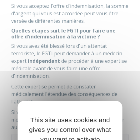
Si vous acceptez l'offre d'indemnisation, la somme
d'argent qui vous est accordée peut vous être
versée de différentes manières.
Quelles étapes suit le FGTI pour faire une
offre d'indemnisation à la victime ?
Si vous avez été blessé lors d'un attentat
terroriste, le FGTI peut demander à un médecin
expert
indépendant
de procéder à une expertise
médicale avant de vous faire une offre
d'indemnisation.
Cette expertise permet de constater
médicalement l'étendue des conséquences de
l'attentat.
Si votre état de santé n'est pas
consolidé
, le
This site uses cookies and
médecin vous propose un rendez-vous ultérieur
au cours duquel il vous examine de nouveau.
gives you control over what
you want to activate