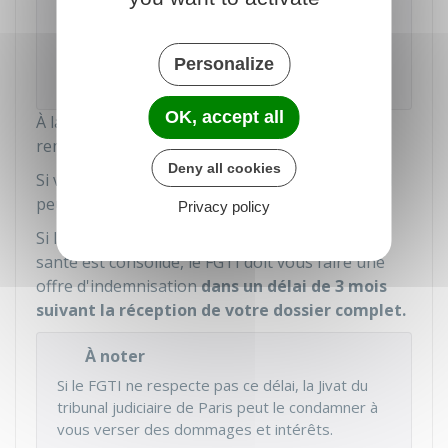
À noter
Au cours de l'expertise médicale, vous pouvez
être assisté par votre
médecin conseil
, un
Personalize
proche ou votre avocat.
OK, accept all
À la suite de l'expertise médicale, le médecin
remet un rapport au FGTI.
Deny all cookies
Si votre état de santé n'est pas stabilisé, le FGTI
peut vous verser des provisions.
Privacy policy
Si le médecin expert retient que votre état de
santé est consolidé, le FGTI doit vous faire une
offre d'indemnisation
dans un délai de 3 mois
suivant la réception de votre dossier complet.
À noter
Si le FGTI ne respecte pas ce délai, la
Jivat
du
tribunal judiciaire de Paris peut le condamner à
vous verser des dommages et intérêts.