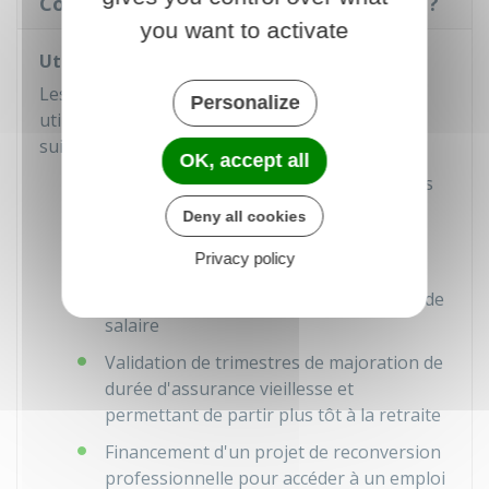
Comment utiliser les points de son C2P ?
you want to activate
Utilisation des points
Les points acquis par le salarié peuvent être
Personalize
utilisés pour 1 ou plusieurs des situations
suivantes :
OK, accept all
Départ en formation pour accéder à des
postes qui sont non exposés ou moins
Deny all cookies
exposés à des facteurs de risques
Privacy policy
professionnels
Bénéfice d'un temps partiel sans perte de
salaire
Validation de trimestres de majoration de
durée d'assurance vieillesse et
permettant de partir plus tôt à la retraite
Financement d'un projet de reconversion
professionnelle pour accéder à un emploi