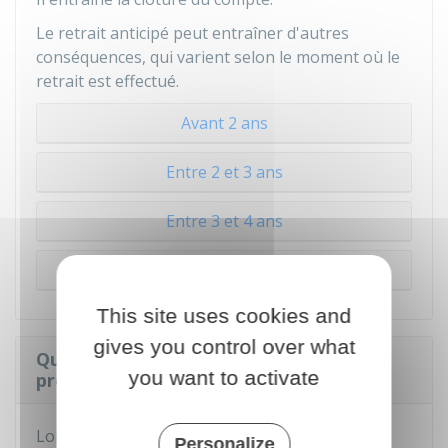
Le retrait anticipé peut entraîner d'autres
conséquences, qui varient selon le moment où le
retrait est effectué.
Avant 2 ans
Entre 2 et 3 ans
Entre 3 et 4 ans
Après 4 ans
This site uses cookies and
gives you control over what
Quelles sont les conditions d'octroi du
you want to activate
prêt lié au PEL ?
Lorsque votre PEL est arrivé à terme, vous
Personalize