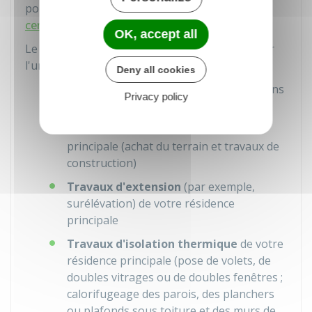
pouvez obtenir un
prêt d'épargne-logement à
certaines conditions
.
OK, accept all
Le prêt épargne logement peut servir à réaliser
l'une des opérations suivantes :
Deny all cookies
Achat
de votre résidence principale (dans
Privacy policy
le neuf ou dans l'ancien)
Construction
de votre résidence
principale (achat du terrain et travaux de
construction)
Travaux d'extension
(par exemple,
surélévation) de votre résidence
principale
Travaux d'isolation thermique
de votre
résidence principale (pose de volets, de
doubles vitrages ou de doubles fenêtres ;
calorifugeage des parois, des planchers
ou plafonds sous toiture et des murs de