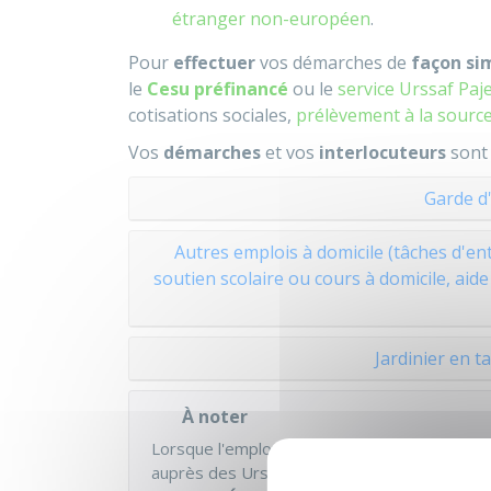
étranger non-européen
.
Pour
effectuer
vos démarches de
façon si
le
Cesu préfinancé
ou le
service Urssaf Paj
cotisations sociales,
prélèvement à la sourc
Vos
démarches
et vos
interlocuteurs
son
Garde d'
Autres emplois à domicile (tâches d'ent
soutien scolaire ou cours à domicile, aid
Jardinier en ta
À noter
Lorsque l'employeur embauche un salarié po
auprès des
Urssaf
ou de la
MSA
, il doit dem