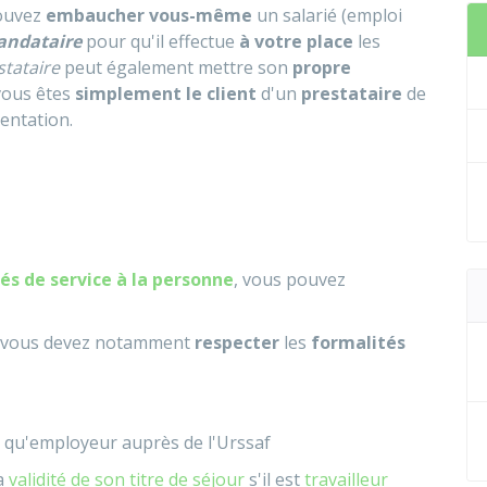
pouvez
embaucher vous-même
un salarié (emploi
andataire
pour qu'il effectue
à votre place
les
tataire
peut également mettre son
propre
 vous êtes
simplement le client
d'un
prestataire
de
mentation.
tés de service à la personne
, vous pouvez
 vous devez notamment
respecter
les
formalités
 qu'employeur auprès de l'
Urssaf
la
validité de son titre de séjour
s'il est
travailleur