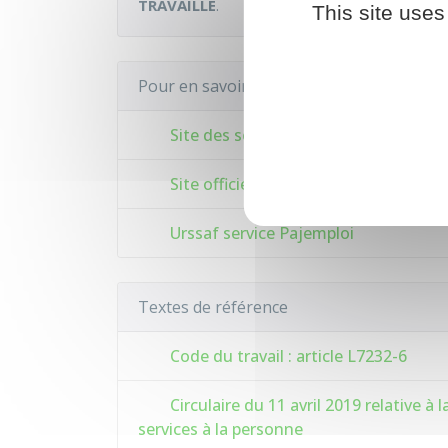
TRAVAILLÉ
.
This site uses
Pour en savoir plus
Site des services à la personne
Site officiel du particulier employeur 
Urssaf service Pajemploi
Textes de référence
Code du travail : article L7232-6
Circulaire du 11 avril 2019 relative à
services à la personne