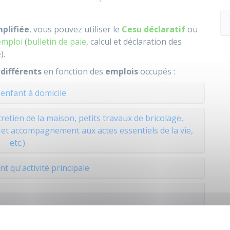
mplifiée
, vous pouvez utiliser le
Cesu déclaratif
ou
emploi
(
bulletin de paie
, calcul et déclaration des
e
).
t
différents
en fonction des
emplois
occupés :
enfant à domicile
retien de la maison, petits travaux de bricolage,
e et accompagnement aux actes essentiels de la vie,
etc.)
nt qu'activité principale
RE
ur la
1
FOIS
et qu'il n'est pas encore immatriculé
er
ander son immatriculation
AU PLUS TARD
le 1
JOUR