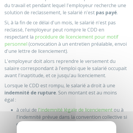
du travail et pendant lequel l'employeur recherche une
solution de reclassement, le salarié n'est
pas payé
.
Si, à la fin de ce délai d'un mois, le salarié n'est pas
reclassé, l'employeur peut rompre le CDD en
respectant la
procédure de licenciement pour motif
personnel
(convocation à un entretien préalable, envoi
d'une lettre de licenciement).
L'employeur doit alors reprendre le versement du
salaire correspondant à l'emploi que le salarié occupait
avant l'inaptitude, et ce jusqu'au licenciement.
Lorsque le CDD est rompu, le salarié a droit à une
indemnité de rupture
. Son montant est au moins
égal :
à celui de
l'indemnité légale de licenciement
ou à
l'indemnité prévue dans la convention collective si
elle lui est plus favorable