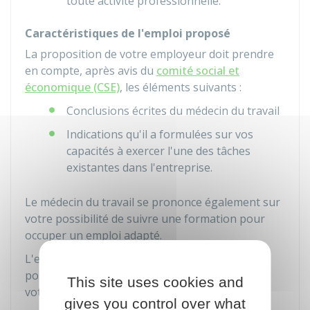
toute activité professionnelle.
Caractéristiques de l'emploi proposé
La proposition de votre employeur doit prendre
en compte, après avis du
comité social et
économique (CSE)
, les éléments suivants :
Conclusions écrites du médecin du travail
Indications qu'il a formulées sur vos
capacités à exercer l'une des tâches
existantes dans l'entreprise.
Le médecin du travail se prononce également sur
votre possibilité de suivre une formation pour
occuper un emploi adapté.
L'emploi proposé doit s'approcher le plus
possible de l'emploi que vous occupiez avant
This site uses cookies and
votre arrêt de travail.
gives you control over what