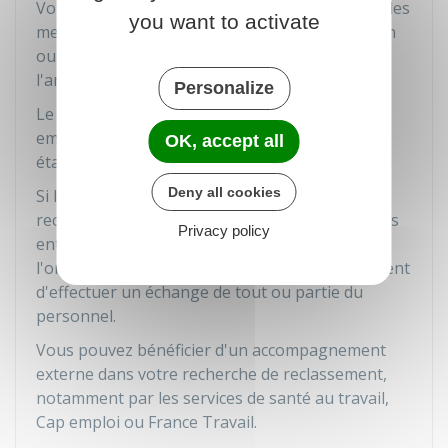
Votre employeur met en œuvre, si nécessaire, des
you want to activate
mesures telles que l'aménagement, l'adaptation
ou la transformation de postes existants ou
l'aménagement du temps de travail.
Personalize
Le reclassement doit être recherché parmi les
emplois disponibles dans l'entreprise (tous
OK, accept all
établissements et tous secteurs confondus).
Deny all cookies
Si l'entreprise appartient à un groupe, le
reclassement doit aussi être recherché parmi les
Privacy policy
entreprises situées en France dont les activités,
l'organisation ou le lieu d'exploitation permettent
d'effectuer un échange de tout ou partie du
personnel.
Vous pouvez bénéficier d'un accompagnement
externe dans votre recherche de reclassement,
notamment par les services de santé au travail,
Cap emploi ou France Travail.