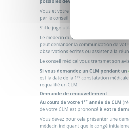
possibles devant le conseil médical su
Vous et votre administration employeur p
par le conseil médical.
S'il le juge utile, le conseil médical peut
Le médecin du travail de votre administrat
peut demander la communication de votre
observations écrites ou assister à la réun
Le conseil médical vous transmet son avis
Si vous demandez un CLM pendant un
re
est la date de la 1
constatation médicale 
requalifié en CLM.
Demande de renouvellement
re
Au cours de votre 1
année de CLM
(ré
de votre CLM est prononcé
à votre dem
Vous devez pour cela présenter une dema
médecin indiquant que le congé initialeme