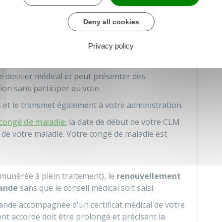
périeur.
ouvez faire entendre le médecin de votre choix
Deny all cookies
Privacy policy
 demander à vous entendre.
ion est informé de la réunion du conseil médical. Il
 dossier médical et peut présenter des
ion sans participer au vote.
 et le transmet également à votre administration.
congé de maladie
, la date de début de votre CLM
de votre maladie. Votre congé de maladie est
munérée à plein traitement), le
renouvellement
ande
sans que le conseil médical soit saisi.
nde accompagnée d'un certificat médical de votre
nt accordé doit être prolongé et précisant la