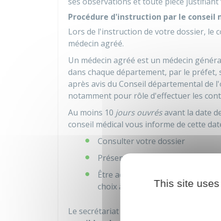
ses observations et toute pièce justifiant 
Procédure d'instruction par le conseil
Lors de l'instruction de votre dossier, le 
médecin agréé.
Un médecin agréé est un médecin généralis
dans chaque département, par le préfet, 
après avis du Conseil départemental de l
notamment pour rôle d'effectuer les contre
Au moins 10
jours ouvrés
avant la date de
conseil médical vous informe de cette date
Consulter votre dossier
Présenter des observations écrite
Être accompagné ou représenté, s
This site uses
choix à toutes les étapes de la p
Le secrétariat du conseil médical vous i