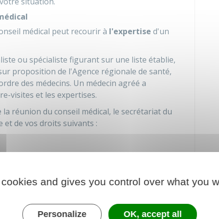
votre situation.
 médical
conseil médical peut recourir à
l'expertise
d'un
te ou spécialiste figurant sur une liste établie,
sur proposition de l'Agence régionale de santé,
'ordre des médecins. Un médecin agréé a
-visites et les expertises.
 la réunion du conseil médical, le secrétariat du
 et de vos droits suivants :
s et fournir des certificats médicaux
i vous le souhaitez, par une personne de votre
 cookies and gives you control over what you w
rocédure.
nforme également des
voies de contestation
Personalize
OK, accept all