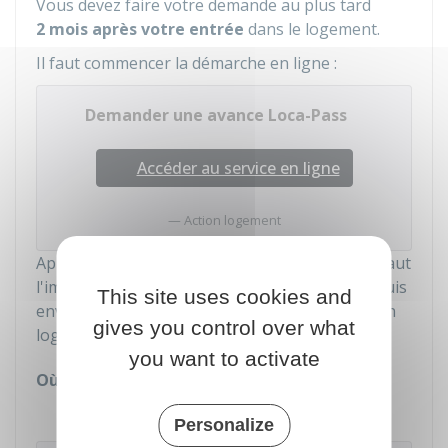
Vous devez faire votre demande au plus tard
2 mois après votre entrée
dans le logement.
Il faut commencer la démarche en ligne :
Demander une avance Loca-Pass
Accéder au service en ligne
Action logement
Après avoir complété le formulaire en ligne, il faut
l'imprimer, y joindre les justificatifs à fournir, puis
This site uses cookies and
envoyer par courrier le dossier complet à Action
gives you control over what
logement.
you want to activate
Où s'adresser ?
Action Logement
Personalize