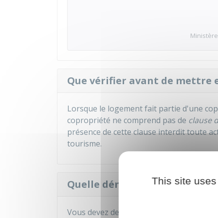
Ministère
Que vérifier avant de mettre 
Lorsque le logement fait partie d'une cop
copropriété ne comprend pas de
clause 
présence de cette clause interdit toute a
tourisme.
This site uses
Quelle démarche faire au préa
Vous devez demander votre inscription au