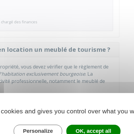
 chargé des finances
en location un meublé de tourisme ?
ropriété, vous devez vérifier que le règlement de
d'habitation exclusivement bourgeoise
. La
ctivité professionnelle, notamment le meublé de
 cookies and gives you control over what you w
lable auprès des impôts ?
 répertoire Sirène de l'
Insee
. Cette formalité est
Personalize
OK, accept all