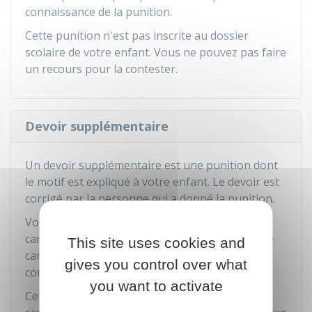
connaissance de la punition.
Cette punition n'est pas inscrite au dossier
scolaire de votre enfant. Vous ne pouvez pas faire
un recours pour la contester.
Devoir supplémentaire
Un devoir supplémentaire est une punition dont
le motif est expliqué à votre enfant. Le devoir est
corrigé par la personne qui a donné la punition.
Vous en êtes informé par une inscription sur le
carnet de correspondance. Vous devez signer le
This site uses cookies and
carnet pour indiquer que vous avez pris
gives you control over what
connaissance de la punition.
you want to activate
Cette punition n'est pas inscrite au dossier