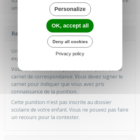
scolaire de votre enfant. Vous ne pouvez pas faire
un recours pour la contester.
Personalize
OK, accept all
Retenue
Deny all cookies
Une retenue est une punition dont le motif est
Privacy policy
expliqué à votre enfant.
Vous en êtes informé par une inscription sur le
carnet de correspondance. Vous devez signer le
carnet pour indiquer que vous avez pris
connaissance de la punition.
Cette punition n'est pas inscrite au dossier
scolaire de votre enfant. Vous ne pouvez pas faire
un recours pour la contester.