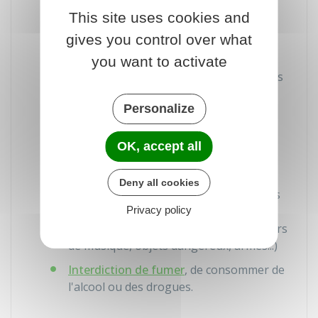
Heures d'entrée et de sortie des élèves
This site uses cookies and
Surveillance
gives you control over what
Conditions d'accès aux locaux
you want to activate
Sortie des élèves durant les temps libres
entre les cours
Personalize
Contrôle et gestion des retards et des
absences
OK, accept all
Organisation des études
Deny all cookies
Usage ou interdiction de certains objets
personnels (
Privacy policy
téléphone
et smartphone,
ordinateurs portables, tablettes, lecteurs
de musique, objets dangereux, armes...)
Interdiction de fumer
, de consommer de
l'alcool ou des drogues.