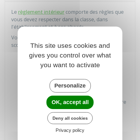
Le
règlement intérieur
comporte des règles que
vous devez respecter dans la classe, dans
l'établissement et à ses abords.
Vous devez notamment respecter les règles de
scolarité suivantes :
This site uses cookies and
gives you control over what
Respecter l'autorité des professeurs
you want to activate
Respecter les horaires des cours et des
activités
Personalize
Se présenter avec son carnet de
correspondance et le matériel nécessaire
OK, accept all
Faire les travaux demandés par le
Deny all cookies
professeur
Privacy policy