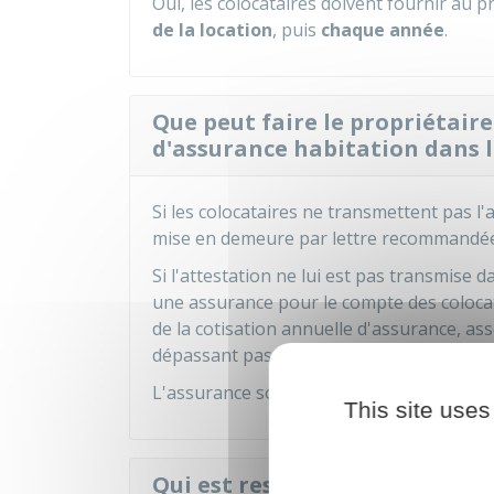
Oui, les colocataires doivent fournir au 
de la location
, puis
chaque année
.
Que peut faire le propriétaire
d'assurance habitation dans l
Si les colocataires ne transmettent pas l'
mise en demeure par lettre recommandée 
Si l'attestation ne lui est pas transmise d
une assurance pour le compte des colocat
de la cotisation annuelle d'assurance, a
dépassant pas
10 %
.
L'assurance souscrite par le propriétaire
This site uses
Qui est responsable en cas de 