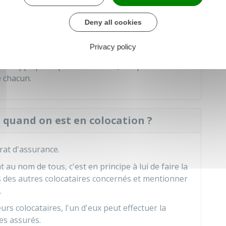
Deny all cookies
dommages qu'il cause personnellement.
Privacy policy
ires sont solidairement responsables vis-à-vis de
, est appliquée après un sinistre, elle peut être
e chacun.
 quand on est en colocation ?
rat d'assurance.
t au nom de tous, c'est en principe à lui de faire la
oms des autres colocataires concernés et mentionner
.
urs colocataires, l'un d'eux peut effectuer la
les assurés.