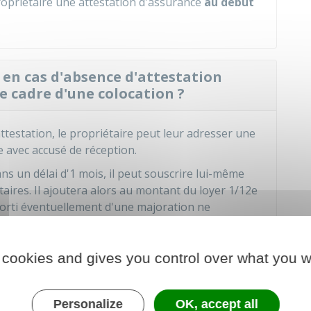
propriétaire une attestation d'assurance
au début
 en cas d'absence d'attestation
e cadre d'une colocation ?
attestation, le propriétaire peut leur adresser une
avec accusé de réception.
ans un délai d'1 mois, il peut souscrire lui-même
aires. Il ajoutera alors au montant du loyer 1/12e
ssorti éventuellement d'une majoration ne
 couvre uniquement les risques locatifs.
 cookies and gives you control over what you w
sinistre dans le cadre d'une
Personalize
OK, accept all