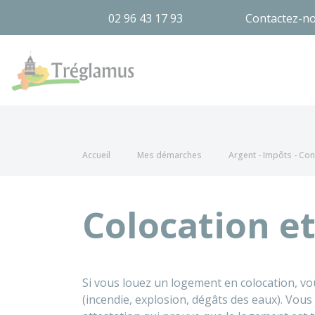
02 96 43 17 93
Contactez-n
Tréglamus
Accueil
Mes démarches
Argent - Impôts - C
Colocation e
Si vous louez un logement en colocation, vou
(incendie, explosion, dégâts des eaux). Vou