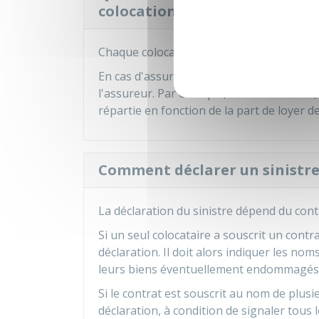
colocation ?
Chaque colocataire est responsable des 
En cas d'assurance commune, les colocata
l'assureur. Par exemple, si une
franchise
répartie en fonction de la part de loyer d
Comment déclarer un sinistre
La déclaration du sinistre dépend du cont
Si un seul colocataire a souscrit un contra
déclaration. Il doit alors indiquer les n
leurs biens éventuellement endommagés
Si le contrat est souscrit au nom de plusie
déclaration, à condition de signaler tous 