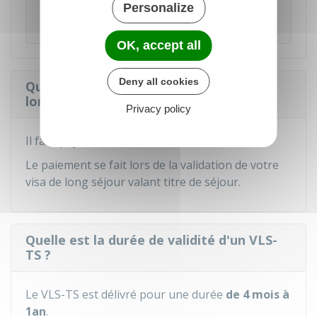
Personalize
Ministère chargé de l'intérieur
OK, accept all
Deny all cookies
Quel est le montant de la taxe à payer
lors de la validation d'un VLS-TS ?
Privacy policy
Il faut payer
50 €
.
Le paiement se fait lors de la validation de votre
visa de long séjour valant titre de séjour.
Quelle est la durée de validité d'un VLS-
TS ?
Le VLS-TS est délivré pour une durée
de 4 mois à
1an
.