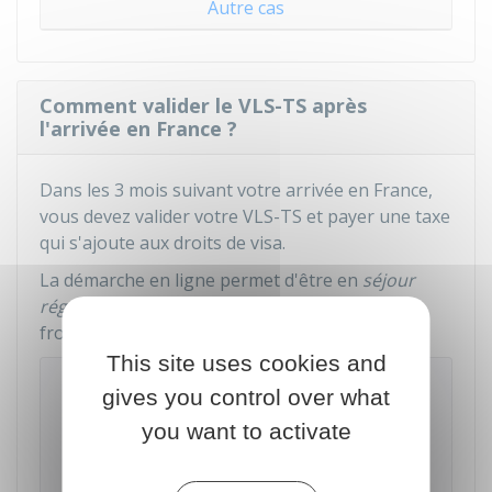
Autre cas
Comment valider le VLS-TS après
l'arrivée en France ?
Dans les 3 mois suivant votre arrivée en France,
vous devez valider votre VLS-TS et payer une taxe
qui s'ajoute aux droits de visa.
La démarche en ligne permet d'être en
séjour
régulier
et de pouvoir franchir à nouveau la
frontière de
l'espace Schengen
.
This site uses cookies and
Valider un visa de long séjour valant
gives you control over what
titre de séjour (VLS-TS) et payer la taxe
you want to activate
Accéder au service en ligne