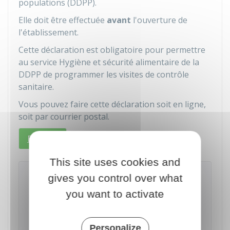
populations (DDPP).
Elle doit être effectuée
avant
l'ouverture de
l'établissement.
Cette déclaration est obligatoire pour permettre
au service Hygiène et sécurité alimentaire de la
DDPP de programmer les visites de contrôle
sanitaire.
Vous pouvez faire cette déclaration soit en ligne,
soit par courrier postal.
En ligne
Par courrier
This site uses cookies and
Déclaration de manipulation de
gives you control over what
denrées alimentaires d'origine animale
you want to activate
Accéder au service en ligne
Personalize