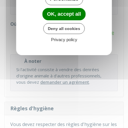
Ministère chargé de l'agriculture
OK, accept all
Où s'adresser ?
Deny all cookies
Direction départementale en charge
de l'emploi, du travail et des solidarités
Privacy policy
(DDETS ou DDETS-PP)
À noter
Si l'activité consiste à vendre des denrées
d'origine animale à d'autres professionnels,
vous devez
demander un agrément
.
Règles d'hygiène
Vous devez respecter des règles d'hygiène sur les