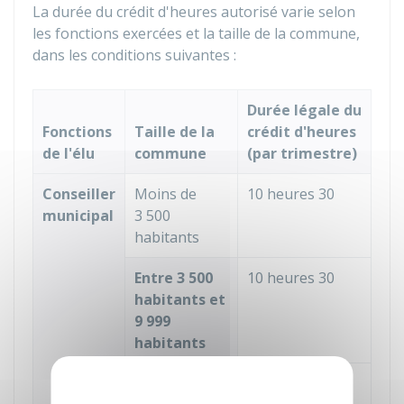
La durée du crédit d'heures autorisé varie selon
les fonctions exercées et la taille de la commune,
dans les conditions suivantes :
Durée légale du
Fonctions
Taille de la
crédit d'heures
de l'élu
commune
(par trimestre)
Conseiller
Moins de
10 heures 30
municipal
3 500
habitants
Entre 3 500
10 heures 30
habitants et
9 999
habitants
Entre 10 000
21 heures