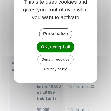
et 29 999
This site uses cookies and
habitants
gives you control over what
you want to activate
Entre 30 000
35 heures
et 99 999
habitants
Personalize
100 000
70 heures
habitants ou
OK, accept all
plus
Deny all cookies
Adjoint
Moins de
70 heures
au maire
10 000
Privacy policy
habitants
Entre 10 000
122 heures 30
et 29 999
habitants
30 000
140 heures