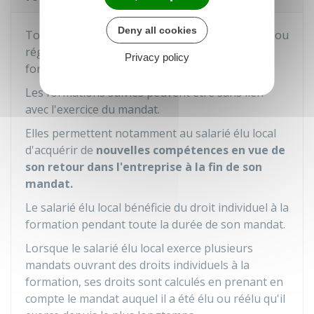
Deny all cookies
Tout élu d'un conseil municipal, départemental ou
régional bénéficie d'un droit individuel à la
Privacy policy
formation.
Les formations suivies peuvent être sans lien
avec l'exercice du mandat.
Elles permettent notamment au salarié élu local
d'acquérir de
nouvelles compétences en vue de
son retour dans l'entreprise
à la fin de son
mandat.
Le salarié élu local bénéficie du droit individuel à la
formation pendant toute la durée de son mandat.
Lorsque le salarié élu local exerce plusieurs
mandats ouvrant des droits individuels à la
formation, ses droits sont calculés en prenant en
compte le mandat auquel il a été élu ou réélu qu'il