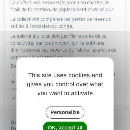
La
collectivité territoriale
prend en charge les
frais de formation, de déplacement et de séjour.
La collectivité compense les pertes de revenus
subies à l'occasion du congé.
Le salarié élu local doit justifier auprès de sa
collectivité, par tout moyen, qu'il a subi une
diminution de ses revenus du fait de l'exercice de
son droit à la formation.
Durée du congé de formation
La durée maximale du congé pour formation est
This site uses cookies and
de
18 jours
pour la durée du mandat, quel que
gives you control over what
soit le nombre de mandats que l'élu détient.
you want to activate
Le congé est renouvelable en cas de réélection.
Personalize
Qu'est-ce que le droit individuel à la
OK, accept all
formation du salarié élu local ?