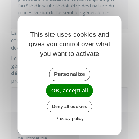
l'arrêté d'insalubrité doit être destinataire du
procès-verbal de l'assemblée générale des
copropriétaires.
La notification fait démarrer le délai pour
This site uses cookies and
contester une décision d'assemblée générale
gives you control over what
devant le
tribunal du lieu de l'immeuble
.
you want to activate
Le recours contre une décision d'assemblée
générale doit impérativement être fait dans un
délai de 2 mois
à partir de la notification du
Personalize
procès-verbal.
OK, accept all
À noter
Lorsque les membres du
conseil syndical
n'ont
Deny all cookies
pas pu être désignés au cours de l'assemblée
générale (faute de candidats ou de majorité
Privacy policy
requise), le procès-verbal doit être notifié dans
un
DÉLAI DE 1 MOIS
à tous les copropriétaires
de l'immeuble.