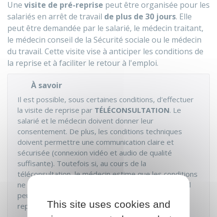
Une
visite de pré-reprise
peut être organisée pour les
salariés en arrêt de travail
de plus de 30 jours
. Elle
peut être demandée par le salarié, le médecin traitant,
le médecin conseil de la Sécurité sociale ou le médecin
du travail. Cette visite vise à anticiper les conditions de
la reprise et à faciliter le retour à l'emploi.
À savoir
Il est possible, sous certaines conditions, d'effectuer
la visite de reprise par
TÉLÉCONSULTATION
. Le
salarié et le médecin doivent donner leur
consentement. De plus, les conditions techniques
doivent permettre une communication claire et
sécurisée (connexion vidéo et audio de qualité
suffisante). Toutefois si, au cours de la
téléconsultation, le médecin estime que les conditions
ne sont pas réunies pour une évaluation complète, il
peut décider d'annuler la séance et de la
This site uses cookies and
reprogrammer en présentiel.