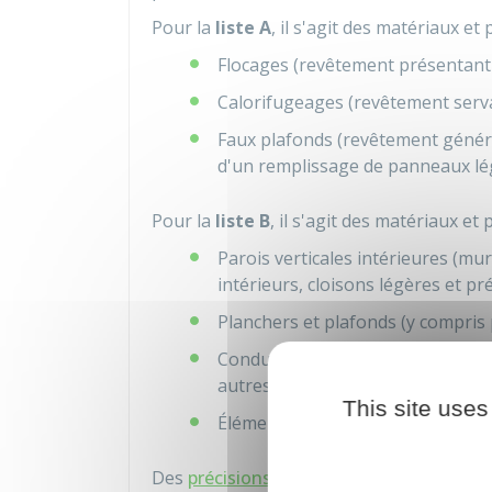
Pour la
liste A
, il s'agit des matériaux et 
Flocages (revêtement présentant 
Calorifugeages (revêtement serva
Faux plafonds (revêtement génér
d'un remplissage de panneaux lég
Pour la
liste B
, il s'agit des matériaux et 
Parois verticales intérieures (mu
intérieurs, cloisons légères et pr
Planchers et plafonds (y compris 
Conduits, canalisations et équipem
autres fluides..., clapets/volets 
This site uses
Éléments extérieurs (bardages et 
Des
précisions
sont à connaître concernant