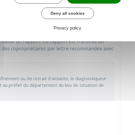
e, ce sont les matériaux et produits
mentionnés
Deny all cookies
jet d'une vérification.
Privacy policy
iquement ceux
mentionnés sur la liste A
.
 réalise un rapport. Ce rapport est transmis au
t des copropriétaires par lettre recommandée avec
finement ou de retrait d'amiante, le diagnostiqueur
 au préfet du département du lieu de situation de