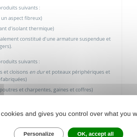
produits suivants :
un aspect fibreux)
nt d'isolant thermique)
alement constitué d'une armature suspendue et
ers).
produits suivants :
rs et cloisons
en dur
et poteaux périphériques et
éfabriquées)
poutres et charpentes, gaines et coffres)
ents intérieurs (conduits de fluides air, eau,
coupe-feu, portes coupe-feu, vide-ordures)
 cookies and gives you control over what you w
façades légères, conduits en toiture et façade).
 la nature des matériaux et produits de la liste A
Personalize
OK, accept all