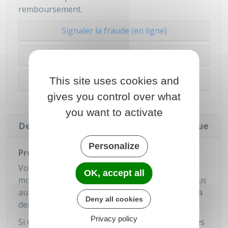
remboursement.
Signaler la fraude (en ligne)
Porter plainte (sur place)
This site uses cookies and
Porter plainte (par courrier)
gives you control over what
you want to activate
Demander le remboursement à la banque
Personalize
Procédure
Vous devez demander le remboursement du
OK, accept all
montant débité à votre banque. Renseignez-vous
auprès de votre banque pour savoir comment la
Deny all cookies
demande doit être présentée.
Privacy policy
Si vous avez signalé la fraude en ligne aux forces