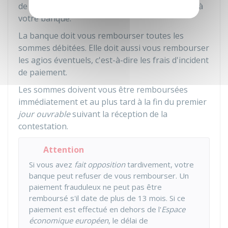
de l'ordre, vous devez transmettre le récépissé à
votre banque.
La banque doit vous rembourser toutes les
sommes débitées. Elle doit aussi vous rembourser
les agios éventuels, c'est-à-dire les frais d'incident
de paiement.
Les sommes doivent vous être remboursées
immédiatement et au plus tard à la fin du premier
jour ouvrable
suivant la réception de la
contestation.
Attention
Si vous avez
fait opposition
tardivement, votre
banque peut refuser de vous rembourser. Un
paiement frauduleux ne peut pas être
remboursé s'il date de plus de 13 mois. Si ce
paiement est effectué en dehors de l'
Espace
économique européen
, le délai de